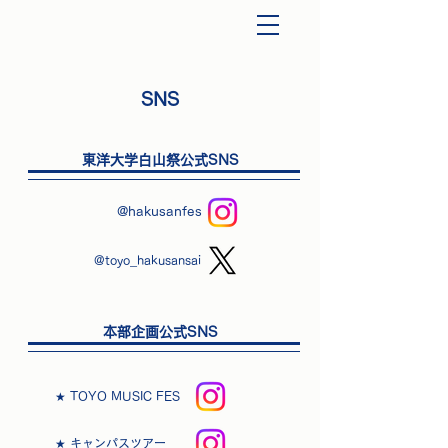
​第62回白山祭
S​NS
​東洋大学白山祭公式SNS
@hakusanfes
@toyo_hakusansai
​本部企画公式SNS
★ TOYO MUSIC FES
★ キャンパスツアー